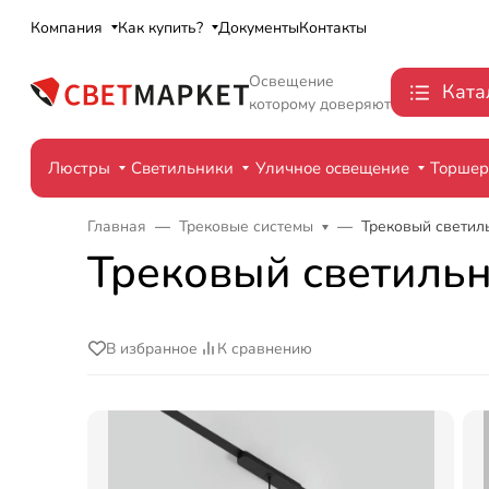
Компания
Как купить?
Документы
Контакты
Освещение
Ката
которому доверяют
Люстры
Светильники
Уличное освещение
Торше
Главная
Трековые системы
Трековый светиль
Трековый светильн
В избранное
К сравнению