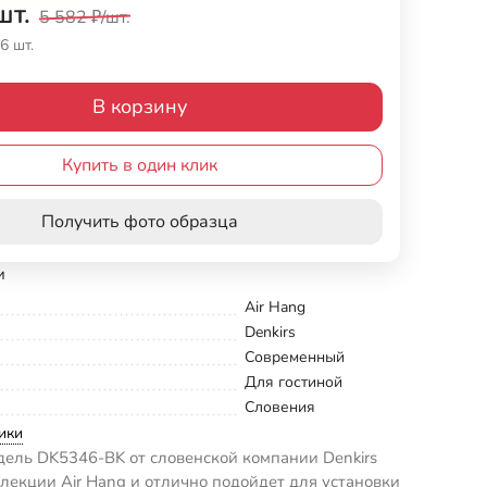
шт.
5 582
₽
/
шт.
6 шт.
В корзину
Купить в один клик
Получить фото образца
и
Air Hang
Denkirs
Современный
Для гостиной
Словения
ики
ель DK5346-BK от словенской компании Denkirs
ллекции Air Hang и отлично подойдет для установки