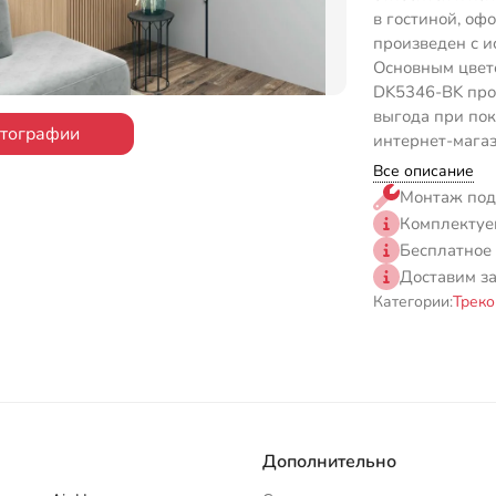
в гостиной, оф
произведен с и
Основным цвето
DK5346-BK прод
выгода при пок
отографии
интернет-магаз
Все описание
Монтаж под
Комплектуе
Бесплатное
Доставим з
Категории:
Треко
Дополнительно