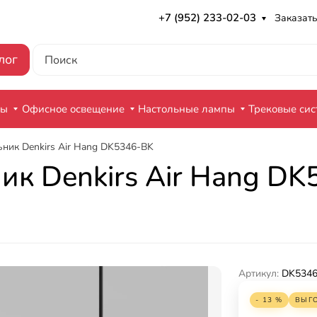
+7 (952) 233-02-03
Заказать
лог
ры
Офисное освещение
Настольные лампы
Трековые си
ник Denkirs Air Hang DK5346-BK
ик Denkirs Air Hang D
Артикул:
DK5346
- 13 %
ВЫГ