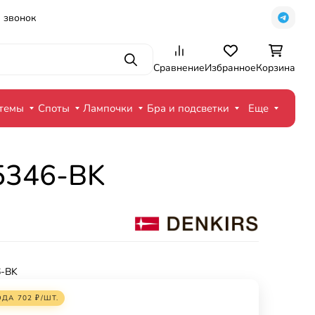
 звонок
Поиск
Сравнение
Избранное
Корзина
стемы
Споты
Лампочки
Бра и подсветки
Еще
K5346-BK
-BK
ОДА
702
₽
/
ШТ.