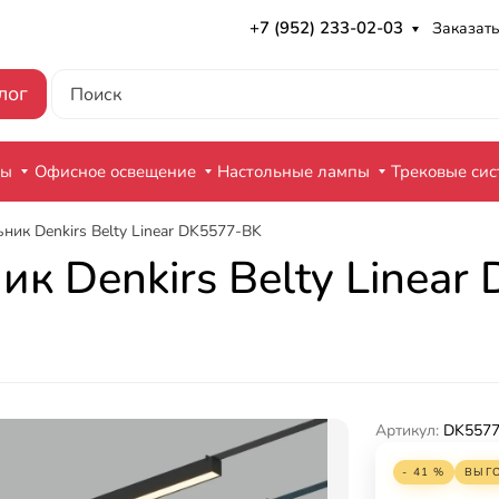
+7 (952) 233-02-03
Заказать
лог
ры
Офисное освещение
Настольные лампы
Трековые си
ник Denkirs Belty Linear DK5577-BK
к Denkirs Belty Linear
Артикул:
DK5577
- 41 %
ВЫГ