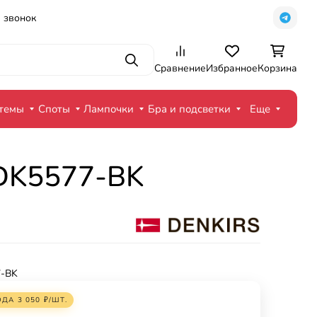
 звонок
Поиск
Сравнение
Избранное
Корзина
стемы
Споты
Лампочки
Бра и подсветки
Еще
 DK5577-BK
-BK
ОДА
3 050
₽
/
ШТ.