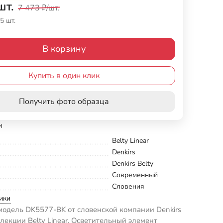
шт.
7 473
₽
/
шт.
5 шт.
В корзину
Купить в один клик
Получить фото образца
и
Belty Linear
Denkirs
Denkirs Belty
Современный
Словения
ики
одель DK5577-BK от словенской компании Denkirs
ллекции Belty Linear. Осветительный элемент