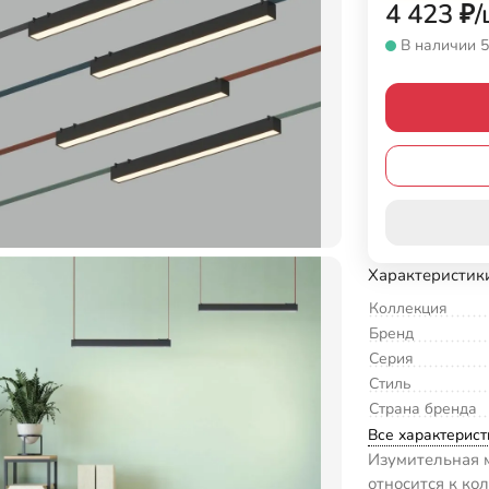
4 423
₽
/
В наличии 5
Характеристик
Коллекция
Бренд
Серия
Стиль
Страна бренда
Все характерист
Изумительная м
относится к ко