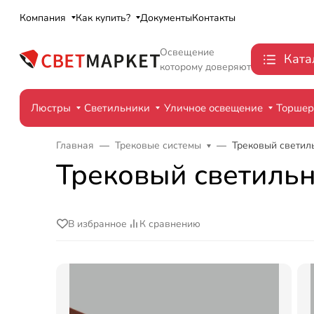
Компания
Как купить?
Документы
Контакты
Освещение
Ката
которому доверяют
Люстры
Светильники
Уличное освещение
Торше
Главная
Трековые системы
Трековый светиль
Трековый светильни
В избранное
К сравнению