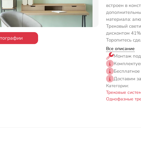
встроен в конс
дополнительны
материала: алю
Трековый свети
дисконтом 41% 
отографии
Торопитесь сде
Все описание
Монтаж под
Комплектуе
Бесплатное
Доставим з
Категории:
Трековые систе
Однофазные тре